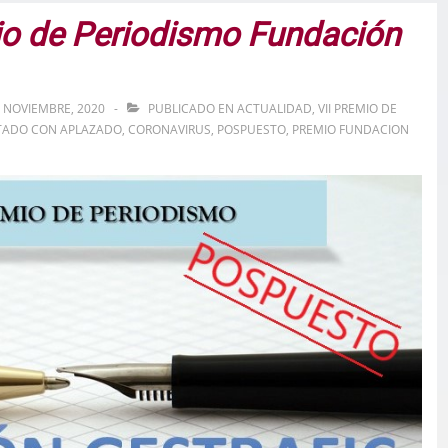
mio de Periodismo Fundación
 NOVIEMBRE, 2020
PUBLICADO EN
ACTUALIDAD
,
VII PREMIO DE
TADO CON
APLAZADO
,
CORONAVIRUS
,
POSPUESTO
,
PREMIO FUNDACION