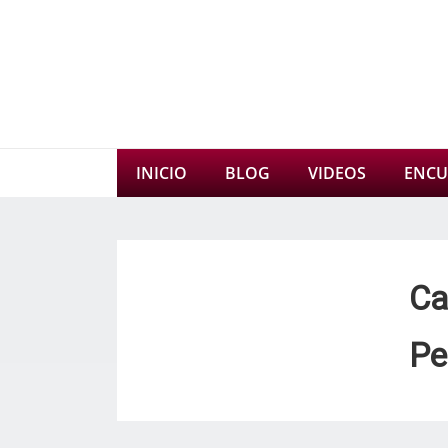
↓
Saltar
al
contenido
principal
Navegación
INICIO
BLOG
VIDEOS
ENCU
principal
Ca
Pe