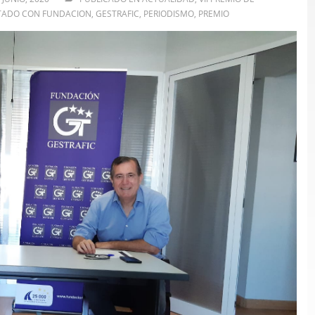
TADO CON
FUNDACION
,
GESTRAFIC
,
PERIODISMO
,
PREMIO