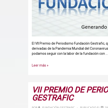
El VII Premio de Periodismo Fundación Gestrafic,
derivadas de la Pandemia Mundial del Coronavirus.
podamos seguir con la labor de la fundación con …
Se
Leer más »
aplaza
el
VII
Premio
VII PREMIO DE PER
de
GESTRAFIC
Periodismo
Fundación
Gestrafic
POR
FUNDACIÓN GESTRAFIC
PUBLICADO EL
29