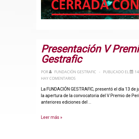
Presentación V Prem
Gestrafic
POR
FUNDACIÓN GESTRAFIC
PUBLICADO EL
14
HAY COMENTARIOS
La FUNDACIÓN GESTRAFIC, presentó el día 13 de jun
la apertura de la convocatoria del V Premio de Per
anteriores ediciones del …
Presentación
Leer más »
V
Premio
de