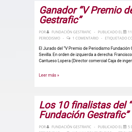
Ganador “V Premio d
Gestrafic”
POR
FUNDACIÓN GESTRAFIC
PUBLICADO EL
11
PERIODISMO
1 COMENTARIO
ETIQUETADO C
El Jurado del “V Premio de Periodismo Fundación G
Sevilla. En orden de izquierda a derecha: Francisc
Cantueso Lopera (Director comercial Caja de ingen
Ganador
Leer más »
“V
Premio
de
Periodismo
Los 10 finalistas del
Fundación
Fundación Gestrafic”
Gestrafic”
POR
FUNDACIÓN GESTRAFIC
PUBLICADO EL
5 