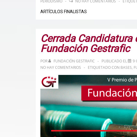
PERIODISMO
NO HAY COMENTARIOS
ETIQUE
ARTÍCULOS FINALISTAS
Cerrada Candidatura 
Fundación Gestrafic
POR
FUNDACIÓN GESTRAFIC
PUBLICADO EL
9 
NO HAY COMENTARIOS
ETIQUETADO CON
BASES
,
F