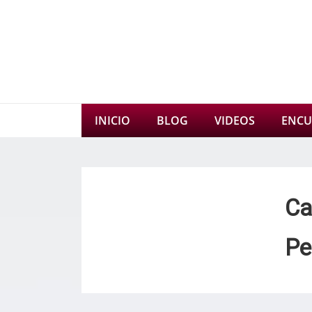
↓
Saltar
al
contenido
principal
Navegación
INICIO
BLOG
VIDEOS
ENCU
principal
Ca
Pe