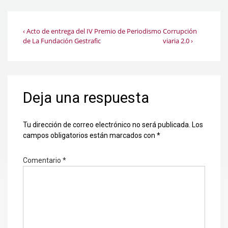
Navegación
La
La
‹ Acto de entrega del IV Premio de Periodismo
Corrupción
entrada
entrada
de La Fundación Gestrafic
viaria 2.0 ›
de
anterior
siguiente
es
es
entradas
Deja una respuesta
Tu dirección de correo electrónico no será publicada.
Los
campos obligatorios están marcados con
*
Comentario
*