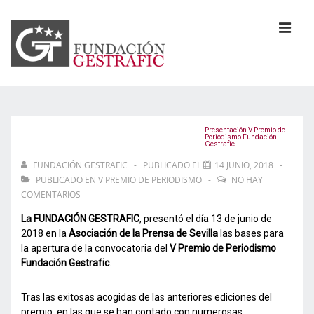
↓
Saltar
al
MEN
contenido
principal
Navegación
principal
Presentación V Premio de
Periodismo Fundación
Gestrafic
FUNDACIÓN GESTRAFIC
PUBLICADO EL
14 JUNIO, 2018
PUBLICADO EN
V PREMIO DE PERIODISMO
NO HAY
COMENTARIOS
La FUNDACIÓN GESTRAFIC
, presentó el día 13 de junio de
2018 en la
Asociación de la Prensa de Sevilla
las bases para
la apertura de la convocatoria del
V Premio de Periodismo
Fundación Gestrafic
.
Tras las exitosas acogidas de las anteriores ediciones del
premio, en las que se han contado con numerosas