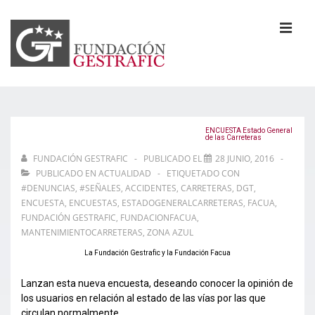
↓
Saltar
al
MEN
contenido
principal
Navegación
principal
ENCUESTA Estado General
de las Carreteras
FUNDACIÓN GESTRAFIC
PUBLICADO EL
28 JUNIO, 2016
PUBLICADO EN
ACTUALIDAD
ETIQUETADO CON
#DENUNCIAS
,
#SEÑALES
,
ACCIDENTES
,
CARRETERAS
,
DGT
,
ENCUESTA
,
ENCUESTAS
,
ESTADOGENERALCARRETERAS
,
FACUA
,
FUNDACIÓN GESTRAFIC
,
FUNDACIONFACUA
,
MANTENIMIENTOCARRETERAS
,
ZONA AZUL
La Fundación Gestrafic y la Fundación Facua
Lanzan esta nueva encuesta, deseando conocer la opinión de
los usuarios en relación al estado de las vías por las que
circulan normalmente.