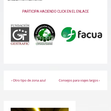
PARTICIPA HACIENDO CLICK EN EL ENLACE
Navegación
La
La
‹ Otro tipo de zona azul
Consejos para viajes largos ›
entrada
entrada
de
anterior
siguiente
es
es
entradas