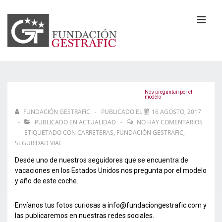
↓
Saltar
al
MEN
contenido
principal
Navegación
principal
Nos preguntan por el
modelo
FUNDACIÓN GESTRAFIC
PUBLICADO EL
16 AGOSTO, 2017
PUBLICADO EN
ACTUALIDAD
NO HAY COMENTARIOS
ETIQUETADO CON
CARRETERAS
,
FUNDACIÓN GESTRAFIC
,
SEGURIDAD VIAL
Desde uno de nuestros seguidores que se encuentra de
vacaciones en los Estados Unidos nos pregunta por el modelo
y año de este coche.
Envíanos tus fotos curiosas a info@fundaciongestrafic.co
m y
las publicaremos en nuestras redes sociales.