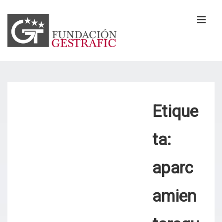
↓
Saltar
al
MEN
contenido
principal
Navegación
principal
Etique
ta:
aparc
amien