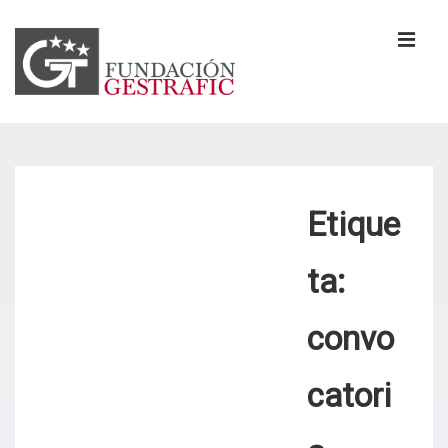
↓
Saltar
al
MEN
contenido
principal
Navegación
principal
Etique
ta:
convo
catori