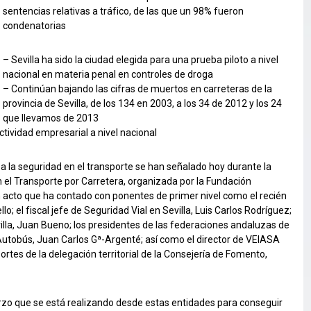
sentencias relativas a tráfico, de las que un 98% fueron
condenatorias
– Sevilla ha sido la ciudad elegida para una prueba piloto a nivel
nacional en materia penal en controles de droga
– Continúan bajando las cifras de muertos en carreteras de la
provincia de Sevilla, de los 134 en 2003, a los 34 de 2012 y los 24
que llevamos de 2013
actividad empresarial a nivel nacional
a la seguridad en el transporte se han señalado hoy durante la
en el Transporte por Carretera, organizada por la Fundación
n acto que ha contado con ponentes de primer nivel como el recién
o; el fiscal jefe de Seguridad Vial en Sevilla, Luis Carlos Rodríguez;
lla, Juan Bueno; los presidentes de las federaciones andaluzas de
Autobús, Juan Carlos Gª-Argenté; así como el director de VEIASA
sportes de la delegación territorial de la Consejería de Fomento,
erzo que se está realizando desde estas entidades para conseguir