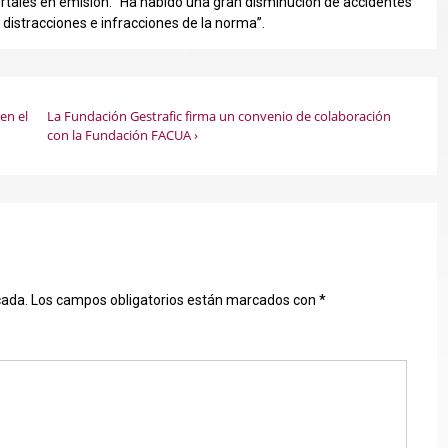
rtales en emisión. “Ha habido una gran disminución de accidentes
distracciones e infracciones de la norma”.
La
en el
La Fundación Gestrafic firma un convenio de colaboración
entrada
con la Fundación FACUA ›
siguiente
es
cada.
Los campos obligatorios están marcados con
*