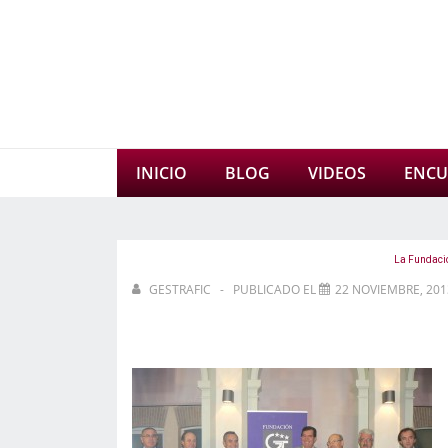
↓
Saltar
al
contenido
principal
Navegación
INICIO
BLOG
VIDEOS
ENCU
principal
La Fundació
GESTRAFIC
PUBLICADO EL
22 NOVIEMBRE, 201