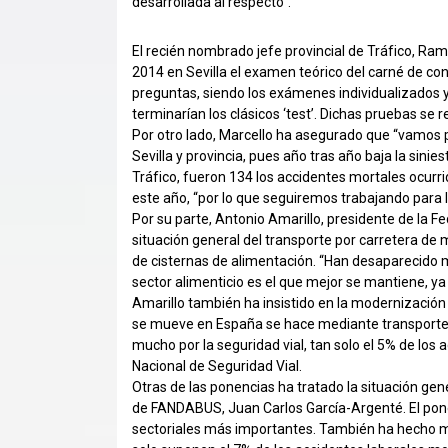
desarrollada al respecto”.
El recién nombrado jefe provincial de Tráfico, Ram
2014 en Sevilla el examen teórico del carné de co
preguntas, siendo los exámenes individualizados y
terminarían los clásicos ‘test’. Dichas pruebas se r
Por otro lado, Marcello ha asegurado que “vamos 
Sevilla y provincia, pues año tras año baja la sinie
Tráfico, fueron 134 los accidentes mortales ocurri
este año, “por lo que seguiremos trabajando para l
Por su parte, Antonio Amarillo, presidente de la
situación general del transporte por carretera de m
de cisternas de alimentación. “Han desaparecido mu
sector alimenticio es el que mejor se mantiene, ya 
Amarillo también ha insistido en la modernización
se mueve en España se hace mediante transporte
mucho por la seguridad vial, tan solo el 5% de los
Nacional de Seguridad Vial.
Otras de las ponencias ha tratado la situación gene
de FANDABUS, Juan Carlos García-Argenté. El ponen
sectoriales más importantes. También ha hecho mu