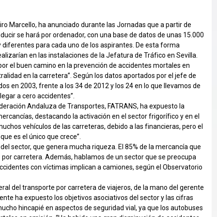
iro Marcello, ha anunciado durante las Jornadas que a partir de
nducir se hará por ordenador, con una base de datos de unas 15.000
 diferentes para cada uno de los aspirantes. De esta forma
ealizarían en las instalaciones de la Jefatura de Tráfico en Sevilla.
por el buen camino en la prevención de accidentes mortales en
stralidad en la carretera”. Según los datos aportados por el jefe de
dos en 2003, frente a los 34 de 2012 y los 24 en lo que llevamos de
legar a cero accidentes”.
 Federación Andaluza de Transportes, FATRANS, ha expuesto la
ercancías, destacando la activación en el sector frigorífico y en el
chos vehículos de las carreteras, debido a las financieras, pero el
que es el único que crece”.
 del sector, que genera mucha riqueza. El 85% de la mercancía que
 por carretera. Además, hablamos de un sector que se preocupa
 accidentes con víctimas implican a camiones, según el Observatorio
ral del transporte por carretera de viajeros, de la mano del gerente
te ha expuesto los objetivos asociativos del sector y las cifras
cho hincapié en aspectos de seguridad vial, ya que los autobuses