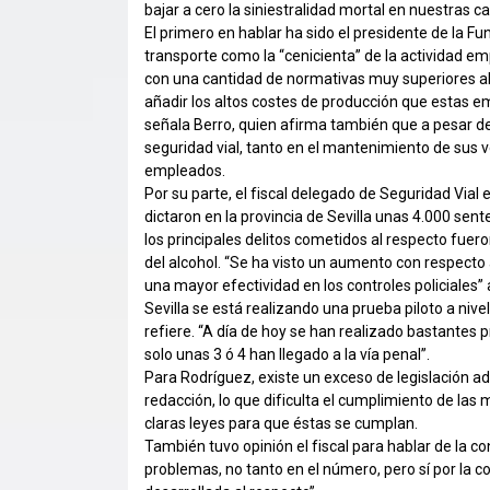
bajar a cero la siniestralidad mortal en nuestras ca
El primero en hablar ha sido el presidente de la Fu
transporte como la “cenicienta” de la actividad e
con una cantidad de normativas muy superiores al 
añadir los altos costes de producción que estas em
señala Berro, quien afirma también que a pesar de
seguridad vial, tanto en el mantenimiento de sus 
empleados.
Por su parte, el fiscal delegado de Seguridad Vial
dictaron en la provincia de Sevilla unas 4.000 sen
los principales delitos cometidos al respecto fuer
del alcohol. “Se ha visto un aumento con respecto
una mayor efectividad en los controles policiales”
Sevilla se está realizando una prueba piloto a nive
refiere. “A día de hoy se han realizado bastantes 
solo unas 3 ó 4 han llegado a la vía penal”.
Para Rodríguez, existe un exceso de legislación ad
redacción, lo que dificulta el cumplimiento de las
claras leyes para que éstas se cumplan.
También tuvo opinión el fiscal para hablar de la c
problemas, no tanto en el número, pero sí por la 