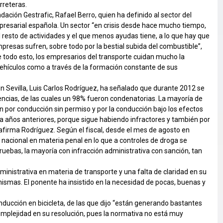
rreteras.
ndación Gestrafic, Rafael Berro, quien ha definido al sector del
mpresarial española. Un sector “en crisis desde hace mucho tiempo,
resto de actividades y el que menos ayudas tiene, a lo que hay que
presas sufren, sobre todo por la bestial subida del combustible”,
 todo esto, los empresarios del transporte cuidan mucho la
vehículos como a través de la formación constante de sus
 en Sevilla, Luis Carlos Rodríguez, ha señalado que durante 2012 se
tencias, de las cuales un 98% fueron condenatorias. La mayoría de
on por conducción sin permiso y por la conducción bajo los efectos
 a años anteriores, porque sigue habiendo infractores y también por
 afirma Rodríguez. Según el fiscal, desde el mes de agosto en
l nacional en materia penal en lo que a controles de droga se
pruebas, la mayoría con infracción administrativa con sanción, tan
ministrativa en materia de transporte y una falta de claridad en su
 mismas. El ponente ha insistido en la necesidad de pocas, buenas y
onducción en bicicleta, de las que dijo “están generando bastantes
complejidad en su resolución, pues la normativa no está muy