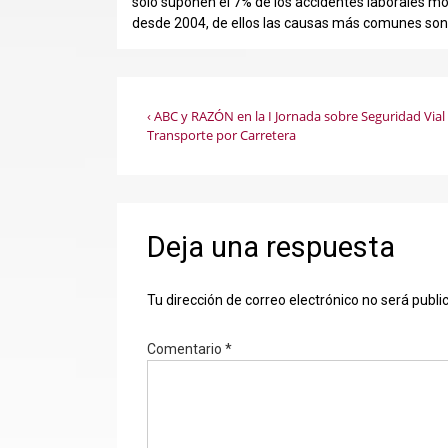
solo suponen el 7% de los accidentes laborales mo
desde 2004, de ellos las causas más comunes son 
Navegación
La
‹ ABC y RAZÓN en la I Jornada sobre Seguridad Vial 
entrada
Transporte por Carretera
de
anterior
es
entradas
Deja una respuesta
Tu dirección de correo electrónico no será publi
Comentario
*