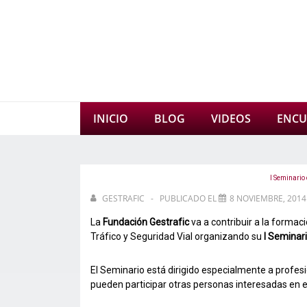
↓
Saltar
al
contenido
principal
Navegación
INICIO
BLOG
VIDEOS
ENCU
principal
I Seminario
GESTRAFIC
PUBLICADO EL
8 NOVIEMBRE, 2014
La
Fundación Gestrafic
va a contribuir a la formac
Tráfico y Seguridad Vial organizando su
I Seminari
El Seminario está dirigido especialmente a profes
pueden participar otras personas interesadas en el