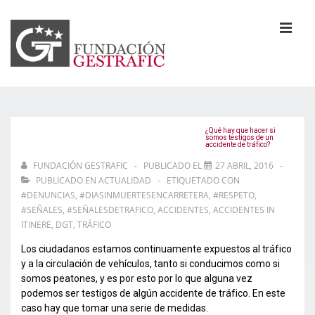
↓
Saltar
al
MEN
contenido
principal
Navegación
principal
¿Qué hay que hacer si
somos testigos de un
accidente de tráfico?
FUNDACIÓN GESTRAFIC
PUBLICADO EL
27 ABRIL, 2016
PUBLICADO EN
ACTUALIDAD
ETIQUETADO CON
#DENUNCIAS
,
#DIASINMUERTESENCARRETERA
,
#RESPETO
,
#SEÑALES
,
#SEÑALESDETRAFICO
,
ACCIDENTES
,
ACCIDENTES IN
ITINERE
,
DGT
,
TRÁFICO
Los ciudadanos estamos continuamente expuestos al tráfico
y a la circulación de vehículos, tanto si conducimos como si
somos peatones, y es por esto por lo que alguna vez
podemos ser testigos de algún accidente de tráfico. En este
caso hay que tomar una serie de medidas.