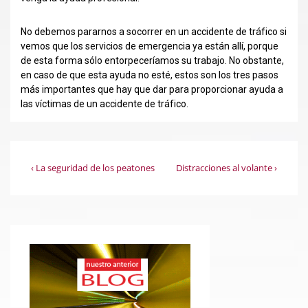
No debemos pararnos a socorrer en un accidente de tráfico si
vemos que los servicios de emergencia ya están allí, porque
de esta forma sólo entorpeceríamos su trabajo. No obstante,
en caso de que esta ayuda no esté, estos son los tres pasos
más importantes que hay que dar para proporcionar ayuda a
las víctimas de un accidente de tráfico.
Navegación
La
La
‹ La seguridad de los peatones
Distracciones al volante ›
entrada
entrada
de
anterior
siguiente
es
es
entradas