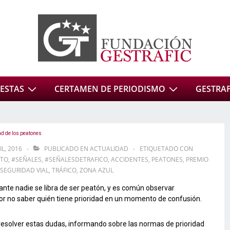
ESTAS
CERTAMEN DE PERIODISMO
GESTRAFI
d de los peatones
IL, 2016
PUBLICADO EN
ACTUALIDAD
ETIQUETADO CON
ETO
,
#SEÑALES
,
#SEÑALESDETRAFICO
,
ACCIDENTES
,
PEATONES
,
PREMIO
SEGURIDAD VIAL
,
TRÁFICO
,
ZONA AZUL
nte nadie se libra de ser peatón, y es común observar
r no saber quién tiene prioridad en un momento de confusión.
esolver estas dudas, informando sobre las normas de prioridad