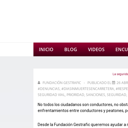
↓
Saltar
al
contenido
principal
Navegación
INICIO
BLOG
VIDEOS
ENCU
principal
La segurida
FUNDACIÓN GESTRAFIC
PUBLICADO EL
26 ABR
#DENUNCIAS
,
#DIASINMUERTESENCARRETERA
,
#RESP
SEGURIDAD VIAL
,
PRIORIDAD
,
SANCIONES
,
SEGURIDAD
,
No todos los ciudadanos son conductores, no obsta
enfrentamientos entre conductores y peatones, po
Desde la Fundación Gestrafic queremos ayudar a r