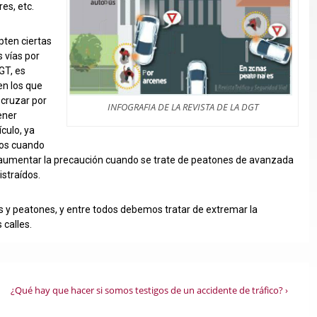
es, etc.
pten ciertas
 vías por
GT, es
en los que
 cruzar por
INFOGRAFIA DE LA REVISTA DE LA DGT
ener
culo, ya
rnos cuando
e aumentar la precaución cuando se trate de peatones de avanzada
straídos.
 y peatones, y entre todos debemos tratar de extremar la
 calles.
La
¿Qué hay que hacer si somos testigos de un accidente de tráfico? ›
entrada
siguiente