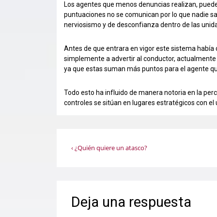
Los agentes que menos denuncias realizan, pueden
puntuaciones no se comunican por lo que nadie sab
nerviosismo y de desconfianza dentro de las unid
Antes de que entrara en vigor este sistema había
simplemente a advertir al conductor, actualmente
ya que estas suman más puntos para el agente que
Todo esto ha influido de manera notoria en la perce
controles se sitúan en lugares estratégicos con el
Navegación
La
‹ ¿Quién quiere un atasco?
entrada
de
anterior
es
entradas
Deja una respuesta