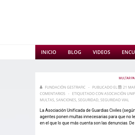
↓
Saltar
al
contenido
principal
Navegación
INICIO
BLOG
VIDEOS
ENCU
principal
MULTAR PA
FUNDACIÓN GESTRAFIC
PUBLICADO EL
21 MAR
COMENTARIOS
ETIQUETADO CON
ASOCIACIÓN UNIF
MULTAS
,
SANCIONES
,
SEGURIDAD
,
SEGURIDAD VIAL
La Asociación Unificada de Guardias Civiles (según
agentes ponen multas innecesarias para que no le
en el que lo que más cuenta son las denuncias. De