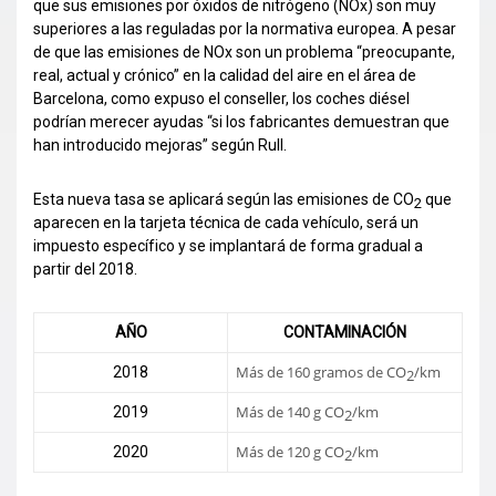
que sus emisiones por óxidos de nitrógeno (NOx) son muy
superiores a las reguladas por la normativa europea. A pesar
de que las emisiones de NOx son un problema “preocupante,
real, actual y crónico” en la calidad del aire en el área de
Barcelona, como expuso el conseller, los coches diésel
podrían merecer ayudas “si los fabricantes demuestran que
han introducido mejoras” según Rull.
Esta nueva tasa se aplicará según las emisiones de CO
que
2
aparecen en la tarjeta técnica de cada vehículo, será un
impuesto específico y se implantará de forma gradual a
partir del 2018.
AÑO
CONTAMINACIÓN
Más de 160 gramos de CO
/km
2018
2
Más de 140 g CO
/km
2019
2
Más de 120 g CO
/km
2020
2