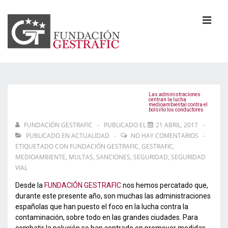
↓
Saltar
al
MEN
contenido
principal
Navegación
principal
Las administraciones
centran la lucha
medioambiental contra el
bolsillo los conductores
FUNDACIÓN GESTRAFIC
PUBLICADO EL
21 ABRIL, 2017
PUBLICADO EN
ACTUALIDAD
NO HAY COMENTARIOS
ETIQUETADO CON
FUNDACIÓN GESTRAFIC
,
GESTRAFIC
,
MEDIOAMBIENTE
,
MULTAS
,
SANCIONES
,
SEGURIDAD
,
SEGURIDAD
VIAL
Desde la
FUNDACIÓN GESTRAFIC
nos hemos percatado que,
durante este presente año, son muchas las administraciones
españolas que han puesto el foco en la lucha contra la
contaminación, sobre todo en las grandes ciudades. Para