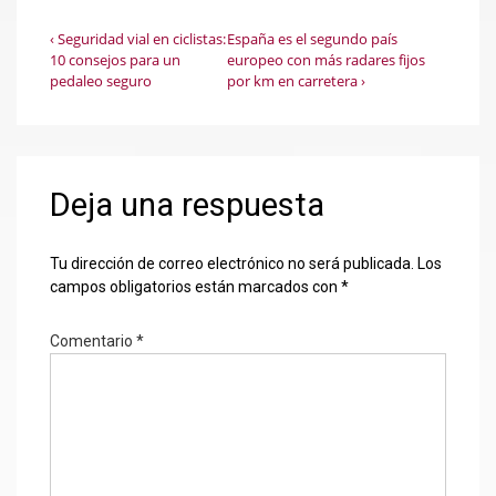
Navegación
La
La
‹ Seguridad vial en ciclistas:
España es el segundo país
entrada
entrada
10 consejos para un
europeo con más radares fijos
de
anterior
siguiente
pedaleo seguro
por km en carretera ›
es
es
entradas
Deja una respuesta
Tu dirección de correo electrónico no será publicada.
Los
campos obligatorios están marcados con
*
Comentario
*