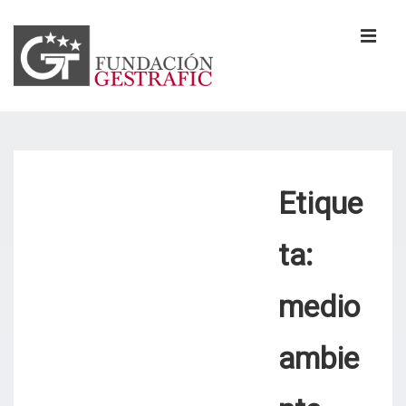
↓
Saltar
al
MEN
contenido
principal
Navegación
principal
Etique
ta:
medio
ambie