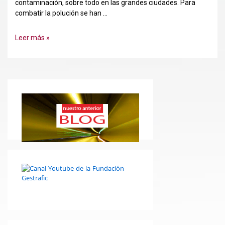
contaminación, sobre todo en las grandes ciudades. Para
combatir la polución se han …
Las
Leer más »
administraciones
centran
la
lucha
medioambiental
contra
el
bolsillo
los
conductores