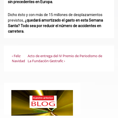
sin precedentes en Europa.
Dicho ésto y con más de 15 millones de desplazamientos
previstos,
¿quedará amortizado el gasto en esta Semana
Santa? Todo sea por reducir el número de accidentes en
carretera.
Navegación
La
La
‹ Feliz
Acto de entrega del IV Premio de Periodismo de
entrada
entrada
Navidad
La Fundación Gestrafic ›
de
anterior
siguiente
es
es
entradas