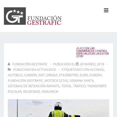
↓
Saltar
al
MEN
contenido
principal
Navegación
principal
¡OJO CON LAS
CAMPAÑAS DE CONTROL
ESPECIALES DE LA DGT EN
2018!
FUNDACIÓN GESTRAFIC
PUBLICADO EL
20 MARZO, 2018
PUBLICADO EN
ACTUALIDAD
ETIQUETADO CON
ALCOHOL
,
AUTOBUS
,
CAMIÓN
,
DGT
,
DROGA
,
ETILÓMETRO
,
EURO
,
EUROPA
,
FUNDACIÓN GESTRAFIC
,
MOTOCICLETAS
,
SEMANA SANTA
,
SISTEMAS DE RETENCIÓN INFANTIL
,
TISPOL
,
TRÁFICO
,
TRANSPORTE
ESCOLAR
,
VELOCIDAD
,
VIGILANCIA