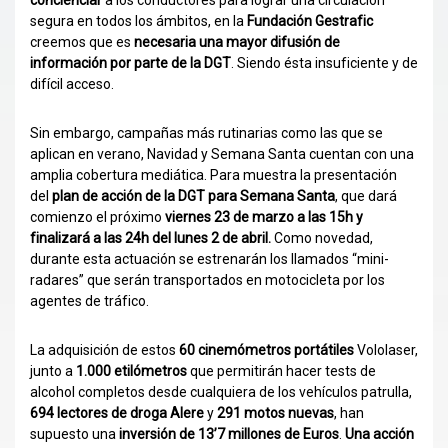
concienciar
a los conductores para lograr una circulación
segura en todos los ámbitos, en la
Fundación Gestrafic
creemos que es
necesaria una mayor difusión de
información por parte de la DGT
. Siendo ésta insuficiente y de
difícil acceso.
Sin embargo, campañas más rutinarias como las que se
aplican en verano, Navidad y Semana Santa cuentan con una
amplia cobertura mediática. Para muestra la presentación
del
plan de acción de la DGT para Semana Santa
, que dará
comienzo el próximo
viernes 23 de marzo a las 15h y
finalizará a las 24h del lunes 2 de abril.
Como novedad,
durante esta actuación se estrenarán los llamados “mini-
radares” que serán transportados en motocicleta por los
agentes de tráfico.
La adquisición de estos
60 cinemómetros portátiles
Vololaser,
junto a
1.000 etilómetros
que permitirán hacer tests de
alcohol completos desde cualquiera de los vehículos patrulla,
694 lectores de droga Alere
y
291 motos nuevas
, han
supuesto una
inversión de 13’7 millones de Euros
.
Una acción