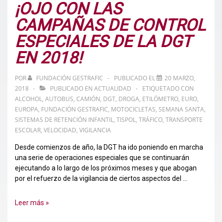
¡OJO CON LAS
CAMPAÑAS DE CONTROL
ESPECIALES DE LA DGT
EN 2018!
POR
FUNDACIÓN GESTRAFIC
PUBLICADO EL
20 MARZO,
2018
PUBLICADO EN
ACTUALIDAD
ETIQUETADO CON
ALCOHOL
,
AUTOBUS
,
CAMIÓN
,
DGT
,
DROGA
,
ETILÓMETRO
,
EURO
,
EUROPA
,
FUNDACIÓN GESTRAFIC
,
MOTOCICLETAS
,
SEMANA SANTA
,
SISTEMAS DE RETENCIÓN INFANTIL
,
TISPOL
,
TRÁFICO
,
TRANSPORTE
ESCOLAR
,
VELOCIDAD
,
VIGILANCIA
Desde comienzos de año, la DGT ha ido poniendo en marcha
una serie de operaciones especiales que se continuarán
ejecutando a lo largo de los próximos meses y que abogan
por el refuerzo de la vigilancia de ciertos aspectos del …
¡OJO
Leer más »
CON