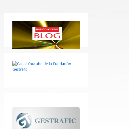
LAS
CAMPAÑAS
DE
CONTROL
ESPECIALES
DE
LA
DGT
EN
2018!