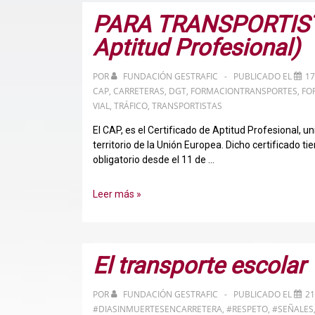
PARA TRANSPORTISTA
Aptitud Profesional)
POR
FUNDACIÓN GESTRAFIC
PUBLICADO EL
17
CAP
,
CARRETERAS
,
DGT
,
FORMACIONTRANSPORTES
,
FO
VIAL
,
TRÁFICO
,
TRANSPORTISTAS
El CAP, es el Certificado de Aptitud Profesional, un
territorio de la Unión Europea. Dicho certificado ti
obligatorio desde el 11 de …
PARA
Leer más »
TRANSPORTISTAS
–
CAP
(Certificado
El transporte escolar
de
Aptitud
POR
FUNDACIÓN GESTRAFIC
PUBLICADO EL
21
Profesional)
#DIASINMUERTESENCARRETERA
,
#RESPETO
,
#SEÑALES